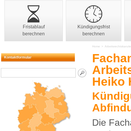
Fristablauf
Kündigungsfrist
berechnen
berechnen
Home
>
Arbeitsrechtskanzle
Fachan
Kontaktformular
Arbeit
Heiko 
Kündigu
Abfind
Die Facha