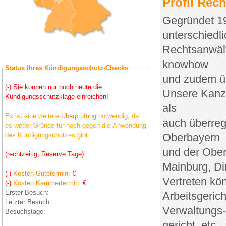
Profil Rec
Gegründet 19
unterschiedli
Rechtsanwält
knowhow
Status Ihres Kündigungsschutz-Checks
und zudem üb
(-) Sie können nur noch heute die
Unsere Kanzl
Kündigungsschutzklage einreichen!
als
Es ist eine weitere
Überprüfung
notwendig, da
auch überreg
es weder Gründe für noch gegen die Anwendung
Oberbayern
des Kündigungschutzes gibt.
und der Ober
(rechtzeitig, Reserve Tage)
Mainburg, Din
(-)
Kosten Gütetermin:
€
Vertreten kö
(-)
Kosten Kammertermin:
€
Erster Besuch:
Arbeitsgerich
Letzter Besuch:
Verwaltungs-
Besuchstage:
gericht, etc.