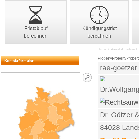
Fristablauf
Kündigungsfrist
berechnen
berechnen
Home
>
Anwalt-Arbeitsrecht
PropertyPropertyPropert
Kontaktformular
rae-goetzer
Dr.Wolfgang
Dr. Götzer 
84028 Land