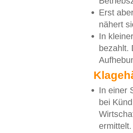
Betriebs
Erst abe
nähert s
In klein
bezahlt.
Aufhebun
Klagehä
In einer
bei Künd
Wirtscha
ermittelt.