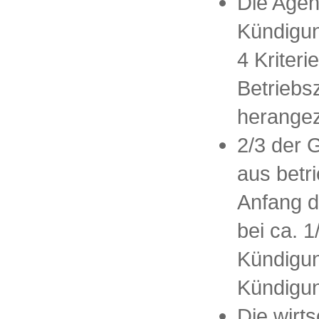
Die Agen
Kündigun
4 Kriteri
Betriebs
herange
2/3 der 
aus betr
Anfang d
bei ca. 1
Kündigun
Kündigu
Die wirt