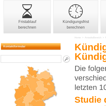
Fristablauf
Kündigungsfrist
berechnen
berechnen
Home
>
AnwaltsBereich
>
Kündig
Kontaktformular
Kündi
Die folg
verschie
letzten 
Studie 