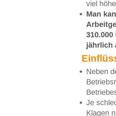
viel höh
Man kann
Arbeitg
310.000
jährlich
Einflüs
Neben de
Betriebs
Betriebe
Je schle
Klagen n