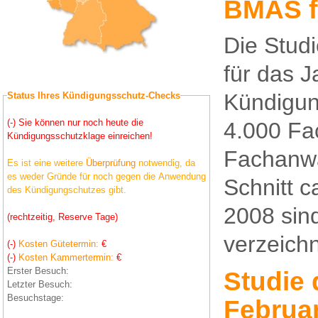
BMAS f
Die Stud
für das J
Kündigun
Status Ihres Kündigungsschutz-Checks
(-) Sie können nur noch heute die
4.000 Fac
Kündigungsschutzklage einreichen!
Fachanwal
Es ist eine weitere
Überprüfung
notwendig, da
es weder Gründe für noch gegen die Anwendung
Schnitt 
des Kündigungschutzes gibt.
2008 sin
(rechtzeitig, Reserve Tage)
verzeich
(-)
Kosten Gütetermin:
€
(-)
Kosten Kammertermin:
€
Erster Besuch:
Studie 
Letzter Besuch:
Besuchstage:
Februa