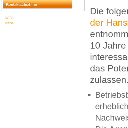
Kontaktaufnahme
Die folg
AGBs
der Hans
Markt
entnomme
10 Jahre 
interessa
das Poten
zulassen
Betriebs
erheblic
Nachweis