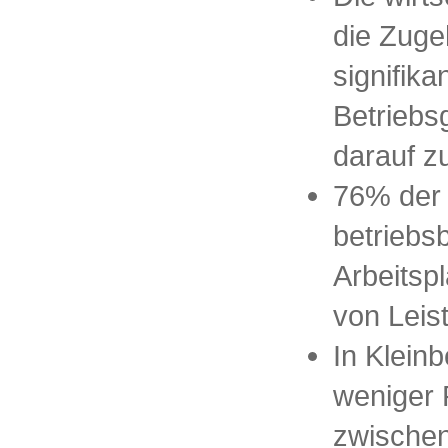
die Zuge
signifik
Betriebs
darauf z
76% der 
betriebs
Arbeitsp
von Leist
In Kleinb
weniger 
zwischen