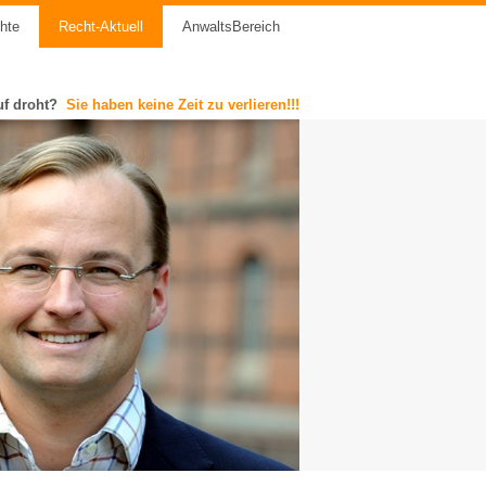
chte
Recht-Aktuell
AnwaltsBereich
uf droht?
Sie haben keine Zeit zu verlieren!!!