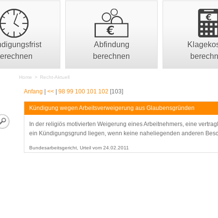
digungsfrist
Abfindung
Klageko
erechnen
berechnen
berech
Home
>
Recht-Aktuell
Anfang
|
<<
|
98
99
100
101
102
[103]
Kündigung wegen Arbeitsverweigerung aus Glaubensgründen
In der religiös motivierten Weigerung eines Arbeitnehmers, eine vertr
ein Kündigungsgrund liegen, wenn keine naheliegenden anderen Besc
Bundesarbeitsgericht, Urteil vom 24.02.2011