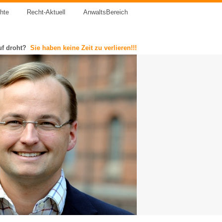
chte
Recht-Aktuell
AnwaltsBereich
uf droht?
Sie haben keine Zeit zu verlieren!!!