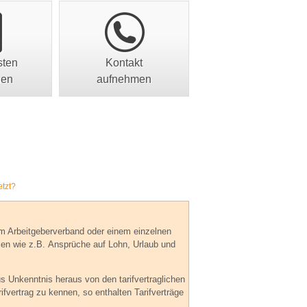
sten
Kontakt
nen
aufnehmen
etzt?
nem Arbeitgeberverband oder einem einzelnen
teien wie z.B. Ansprüche auf Lohn, Urlaub und
us Unkenntnis heraus von den tarifvertraglichen
fvertrag zu kennen, so enthalten Tarifverträge