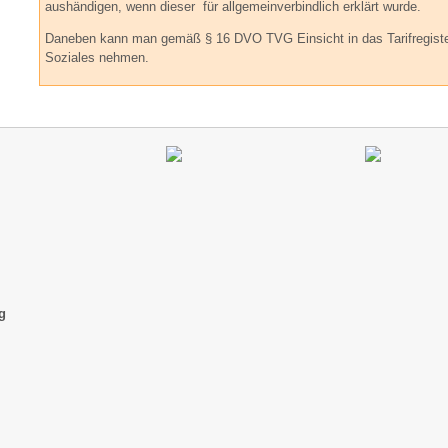
aushändigen, wenn dieser für allgemeinverbindlich erklärt wurde.
Daneben kann man gemäß § 16 DVO TVG Einsicht in das Tarifregister
Soziales nehmen.
g