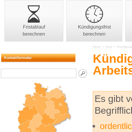
Fristablauf
Kündigungsfrist
berechnen
berechnen
Home
>
Infos
>
Kündigung
Kündi
Kontaktformular
Arbeit
Es gibt 
Begriffli
ordentli