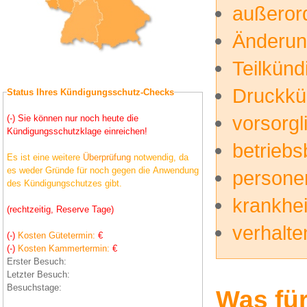
außerord
Änderun
Teilkünd
Druckkü
Status Ihres Kündigungsschutz-Checks
vorsorg
(-) Sie können nur noch heute die
Kündigungsschutzklage einreichen!
betrieb
Es ist eine weitere
Überprüfung
notwendig, da
es weder Gründe für noch gegen die Anwendung
persone
des Kündigungschutzes gibt.
krankhe
(rechtzeitig, Reserve Tage)
verhalt
(-)
Kosten Gütetermin:
€
(-)
Kosten Kammertermin:
€
Erster Besuch:
Letzter Besuch:
Besuchstage:
Was für